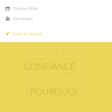
Octobre 2016
Dbcreation
Visiter le site web
ILS ME FONT
CONFIANCE
ET
VOUS DISENT
POURQUOI
!